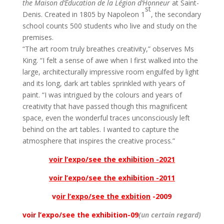
the Maison d’Education de la Légion d’Honneur
at Saint-
st
Denis. Created in 1805 by Napoleon 1
, the secondary
school counts 500 students who live and study on the
premises.
“The art room truly breathes creativity,” observes Ms
King. “I felt a sense of awe when I first walked into the
large, architecturally impressive room engulfed by light
and its long, dark art tables sprinkled with years of
paint. “I was intrigued by the colours and years of
creativity that have passed though this magnificent
space, even the wonderful traces unconsciously left
behind on the art tables. I wanted to capture the
atmosphere that inspires the creative process.”
voir l’expo/see the exhibition -2021
voir l’expo/see the exhibition -2011
v
oir l’expo/see the exbition
-2009
voir l’expo/see the
exhibition-09
(un certain regard)