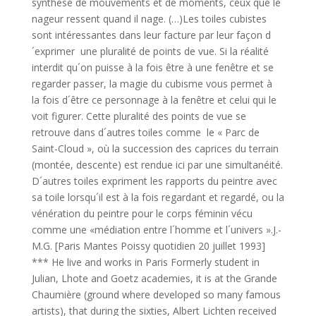
synthèse de mouvements et de moments, ceux que le
nageur ressent quand il nage. (…)Les toiles cubistes
sont intéres­santes dans leur facture par leur façon d
´exprimer une pluralité de points de vue. Si la réalité
interdit qu´on puisse à la fois être à une fenêtre et se
regarder passer, la magie du cubisme vous permet à
la fois d´être ce personnage à la fenêtre et celui qui le
voit figurer. Cette pluralité des points de vue se
retrouve dans d´autres toiles comme le « Parc de
Saint-Cloud », où la succession des caprices du terrain
(montée, des­cente) est rendue ici par une simultanéité.
D´autres toiles ex­priment les rapports du peintre avec
sa toile lorsqu´il est à la fois regardant et regardé, ou la
véné­ration du peintre pour le corps féminin vécu
comme une «mé­diation entre l´homme et l´uni­vers ».J.-
M.G. [Paris Mantes Poissy quotidien 20 juillet 1993]
*** He live and works in Paris Formerly student in
Julian, Lhote and Goetz academies, it is at the Grande
Chaumière (ground where developed so many famous
artists), that during the sixties, Albert Lichten received