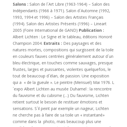
Salons :
Salon de l´Art Libre (1963-1964) – Salon des
Indépendants (1966 à 1971). Salon d´Automne (1992,
1993, 1994 et 1996) – Salon des Artistes Français
(1994). Salon des Artistes Présents (1996) – Lineart
2005 (Foire International de GAND)
Publication :
Albert Lichten : Le Signe et le tableau, éditions Honoré
Champion 2004.
Extraits :
Des paysages et des
natures mortes, compositions qui surgissent de la toile
en couleurs fauves centrées généralement autour d´un
bleu électrique, en touches comme sauvages, presque
frustes, larges et puissante­s, violentes quelquefois, le
tout de beaucoup d´élan, de passion. Une exposition
qui a « de la gueule ». Le peintre (Mensuel) Mai 1976. L
´expo Albert Lichten au musée Duhamel : la rencontre
du fauvisme et du cubisme (…) Du fauvisme, Lichten
retient surtout le besoin de restituer émotions et
sensations. S´il peint par exemple un nageur, Lichten
ne cherche pas à faire de sa toile un « instantané»
comme dans la photo, mais beaucoup plus une