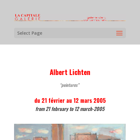
Select Page
Albert Lichten
“peintures”
du 21 février au 12 mars 2005
from 21 february to 12 march-2005