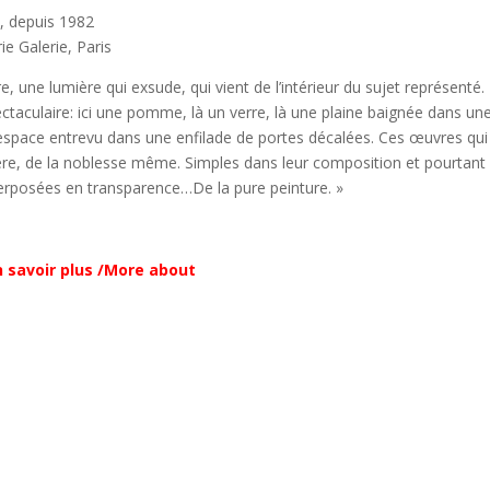
ce, depuis 1982
ie Galerie, Paris
, une lumière qui exsude, qui vient de l’intérieur du sujet représenté. 
ectaculaire: ici une pomme, là un verre, là une plaine baignée dans un
 l’espace entrevu dans une enfilade de portes décalées. Ces œuvres qui
tière, de la noblesse même. Simples dans leur composition et pourtant
uperposées en transparence…De la pure peinture. »
n savoir plus /More about