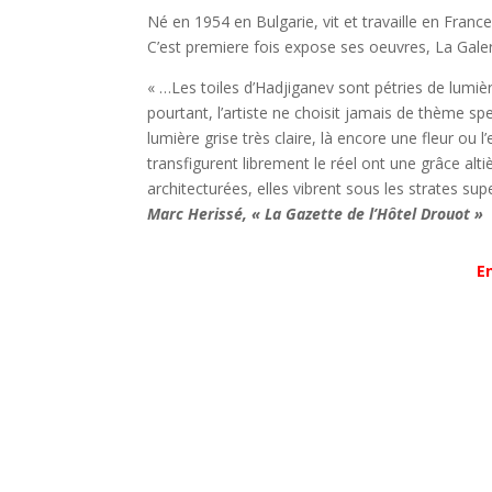
Né en 1954 en Bulgarie, vit et travaille en Fran
C’est premiere fois expose ses oeuvres, La Galer
« …Les toiles d’Hadjiganev sont pétries de lumière
pourtant, l’artiste ne choisit jamais de thème sp
lumière grise très claire, là encore une fleur ou
transfigurent librement le réel ont une grâce al
architecturées, elles vibrent sous les strates s
Marc Herissé, « La Gazette de l’Hôtel Drouot »
E