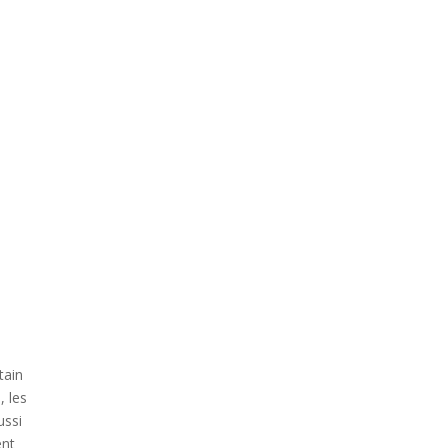
tain
, les
ussi
ent