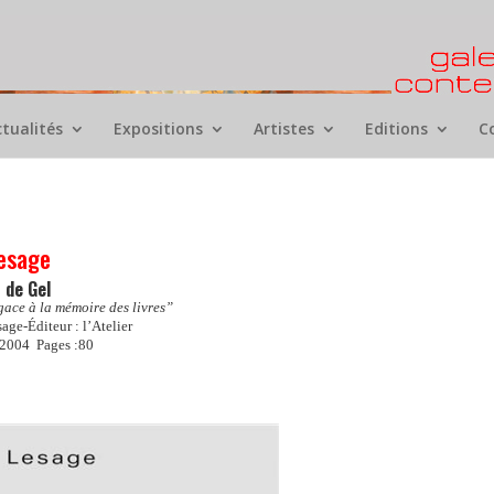
ctualités
Expositions
Artistes
Editions
C
esage
 de Gel
gace à la mémoire des livres”
age-Éditeur : l’Atelier
 2004
Pages :80