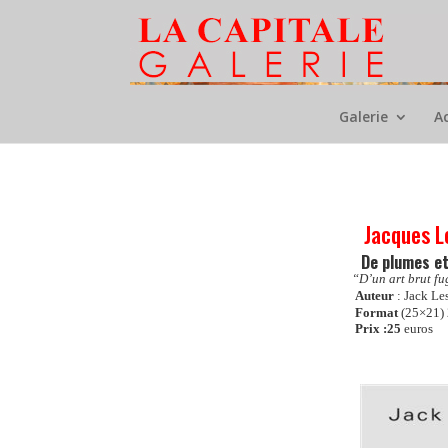
Galerie
A
Jacques L
De plumes et
“D’un art brut fu
Auteur
: Jack Les
Format
(25×21)
Prix :
25
euros