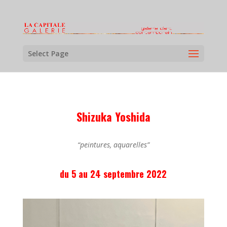
Select Page
Shizuka Yoshida
“peintures, aquarelles”
du 5 au 24 septembre 2022