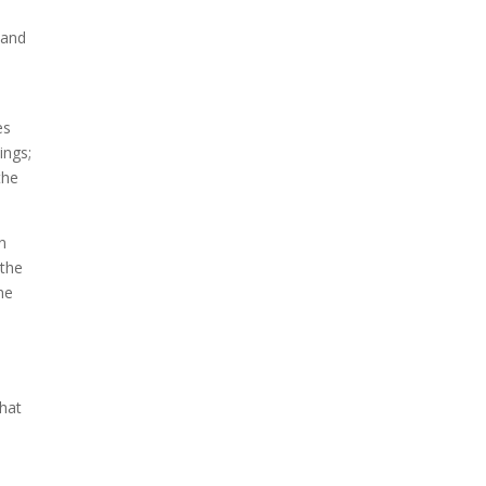
 and
es
ings;
the
in
 the
he
that