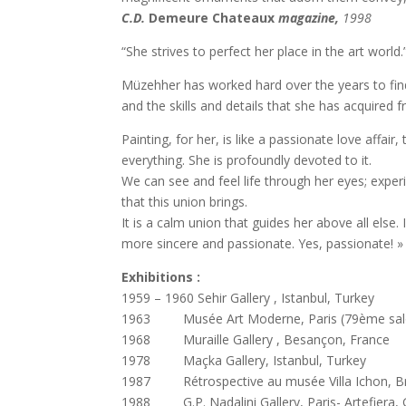
C.D.
Demeure Chateaux
magazine,
1998
“She strives to perfect her place in the art world.
Müzehher has worked hard over the years to find
and the skills and details that she has acquired 
Painting, for her, is like a passionate love affair
everything. She is profoundly devoted to it.
We can see and feel life through her eyes; exper
that this union brings.
It is a calm union that guides her above all else
more sincere and passionate. Yes, passionate! 
Exhibitions :
1959 – 1960 Sehir Gallery , Istanbul, Turkey
1963 Musée Art Moderne, Paris (79ème salon 
1968 Muraille Gallery , Besançon, France
1978 Maçka Gallery, Istanbul, Turkey
1987 Rétrospective au musée Villa Ichon, 
1988 G.P. Nadalini Gallery, Paris- Artefiera, G.