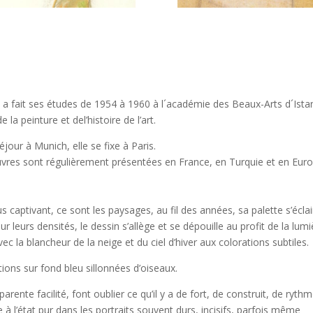
a fait ses études de 1954 à 1960 à l´académie des Beaux-Arts d´Ista
a peinture et del’histoire de l’art.
éjour à Munich, elle se fixe à Paris.
euvres sont régulièrement présentées en France, en Turquie et en Euro
 captivant, ce sont les paysages, au fil des années, sa palette s’éclai
r leurs densités, le dessin s’allège et se dépouille au profit de la lumi
c la blancheur de la neige et du ciel d’hiver aux colorations subtiles.
ons sur fond bleu sillonnées d’oiseaux.
rente facilité, font oublier ce qu’il y a de fort, de construit, de ryth
 à l’état pur dans les portraits souvent durs, incisifs, parfois même