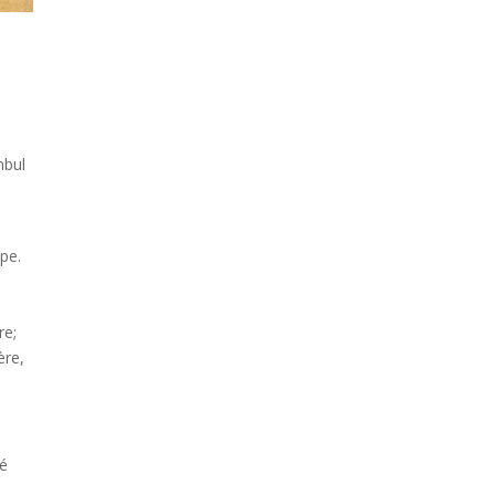
nbul
pe.
re;
ère,
mé