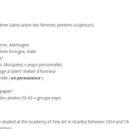
me Salon-union des femmes peintres-sculpteurs)
ême, Allemagne
erie Bologne, Italie
s”
es Mosquées » (expo personnelle)
e à Selim” invitée d´honneur
nelle (
en permanence
)
papier”
 des années 50-60 »-groupe expo
studied at the Academy of Fine Art in Istanbul between 1954 and 1
istory.