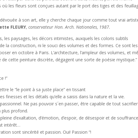
 où les fleurs sont conçues autant par le port des tiges et des feuilla
t dévouée à son art, elle y cherche chaque jour comme tout vrai artist
ette FLEURY
,
conservateur Hon. Arch. Nationales, 1987.
, les paysages, les décors intimistes, auxquels les coloris subtils
 de la construction, ni le souci des volumes et des formes. Ce sont les
exposer en octobre à Paris. L’architecture, l’ampleur des volumes, et 
é de cette peinture discrète, dégagent une sorte de poésie mystique.”
e !”
e le “le point à sa juste place” en tissant
es finesses et les détails qu’elle a saisis dans la nature et la vie.
r passionnel. Ne pas pouvoir s´en passer, être capable de tout sacrifier
n plus profond.
on pleine d’exaltation, d’émotion, d’espoir, de désespoir et de souffrance
ut intérêt…
ération sont sincérité et passion. Oui! Passion “!