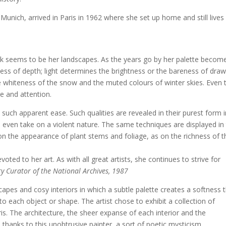
n Munich, arrived in Paris in 1962 where she set up home and still lives
k seems to be her landscapes. As the years go by her palette becom
ness of depth; light determines the brightness or the bareness of draw
he whiteness of the snow and the muted colours of winter skies. Even 
re and attention.
h such apparent ease. Such qualities are revealed in their purest form 
 even take on a violent nature. The same techniques are displayed in
h on the appearance of plant stems and foliage, as on the richness of t
voted to her art. As with all great artists, she continues to strive for
 Curator of the National Archives, 1987
capes and cosy interiors in which a subtle palette creates a softness 
nto each object or shape. The artist chose to exhibit a collection of
is. The architecture, the sheer expanse of each interior and the
hanks to this unobtrusive painter, a sort of poetic mysticism.