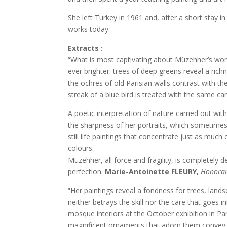
She left Turkey in 1961 and, after a short stay i
works today.
Extracts :
“What is most captivating about Müzehher’s wor
ever brighter: trees of deep greens reveal a rich
the ochres of old Parisian walls contrast with t
streak of a blue bird is treated with the same ca
A poetic interpretation of nature carried out wit
the sharpness of her portraits, which sometimes
still life paintings that concentrate just as muc
colours.
Müzehher, all force and fragility, is completely de
perfection.
Marie-Antoinette FLEURY,
Honorary
“Her paintings reveal a fondness for trees, lands
neither betrays the skill nor the care that goes i
mosque interiors at the October exhibition in Par
magnificent ornaments that adorn them convey, t