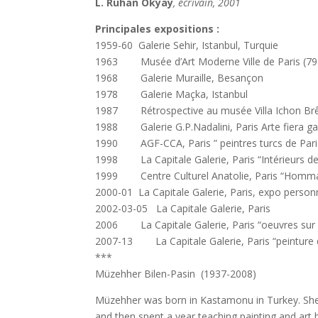
L. Ruhan Okyay
, écrivain, 2001
Principales expositions :
1959-60 Galerie Sehir, Istanbul, Turquie
1963 Musée d’Art Moderne Ville de Paris (79è
1968 Galerie Muraille, Besançon
1978 Galerie Maçka, Istanbul
1987 Rétrospective au musée Villa Ichon Br
1988 Galerie G.P.Nadalini, Paris Arte fiera gal
1990 AGF-CCA, Paris ” peintres turcs de Pari
1998 La Capitale Galerie, Paris “Intérieurs d
1999 Centre Culturel Anatolie, Paris “Hommag
2000-01 La Capitale Galerie, Paris, expo person
2002-03-05 La Capitale Galerie, Paris
2006 La Capitale Galerie, Paris “oeuvres sur 
2007-13 La Capitale Galerie, Paris “peinture
***
Müzehher Bilen-Pasin (1937-2008)
Müzehher was born in Kastamonu in Turkey. She 
and then spent a year teaching painting and art h