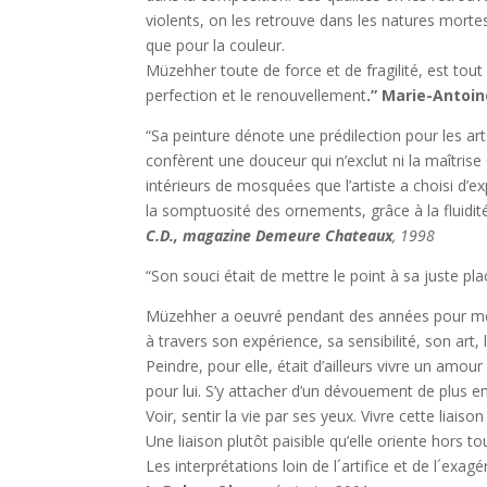
violents, on les retrouve dans les natures mortes
que pour la couleur.
Müzehher toute de force et de fragilité, est tou
perfection et le renouvellement
.”
Marie-Antoin
“Sa peinture dénote une prédilection pour les arts
confèrent une douceur qui n’exclut ni la maîtrise
intérieurs de mosquées que l’artiste a choisi d’
la somptuosité des ornements, grâce à la fluidit
C.D., magazine Demeure Chateaux
, 1998
“Son souci était de mettre le point à sa juste plac
Müzehher a oeuvré pendant des années pour mettr
à travers son expérience, sa sensibilité, son art, l
Peindre, pour elle, était d’ailleurs vivre un amou
pour lui. S’y attacher d’un dévouement de plus e
Voir, sentir la vie par ses yeux. Vivre cette liais
Une liaison plutôt paisible qu’elle oriente hors to
Les interprétations loin de l´artifice et de l´exag