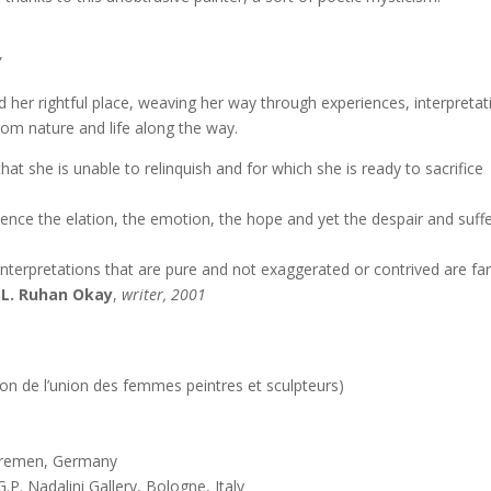
”
 her rightful place, weaving her way through experiences, interpretat
from nature and life along the way.
, that she is unable to relinquish and for which she is ready to sacrifice
ience the elation, the emotion, the hope and yet the despair and suff
. Interpretations that are pure and not exaggerated or contrived are fa
»
L. Ruhan Okay
,
writer, 2001
de l’union des femmes peintres et sculpteurs)
Bremen, Germany
P. Nadalini Gallery, Bologne, Italy