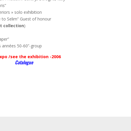
ris”
iors » solo exhibition
 to Selim” Guest of honour
 collection
)
aper”
s années 50-60”-group
’expo /see the exhibition -2006
Catalogue