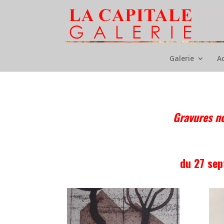
Galerie
A
Gravures no
du 27 se