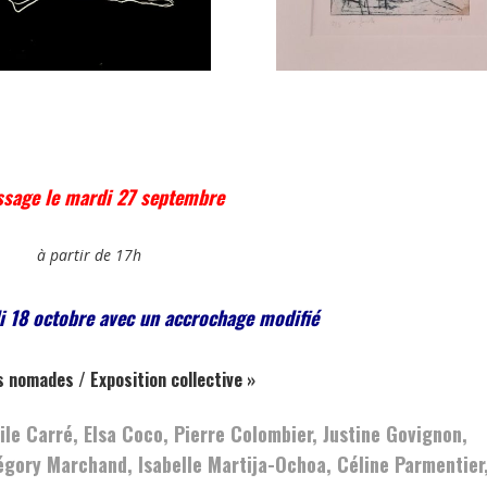
ssage le mardi 27 septembre
à partir de 17h
i 18 octobre avec un accrochage modifié
 nomades / Exposition collective »
ile Carré, Elsa Coco, Pierre Colombier, Justine Govignon,
égory Marchand, Isabelle Martija-Ochoa, Céline Parmentier