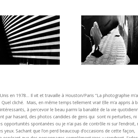
 Unis en 1978… Il vit et travaille à Houston/Paris “La photographie m’
. Quel cliché. Mais, en même temps tellement vrai! Elle m’a appris à b
ntéressants, à percevoir le beau parmi la banalité de la vie quotidien
ent par hasard, des photos candides de gens qui sont ni perturbes, ni
s opportunités spontanées ou je n’ai pas de contrôle ni sur l’endroit, 
mes yeux. Sachant que l’on perd beaucoup d’occasions de cette façon,
e en espérant que des personnages complémentaires y viendront. J’ador