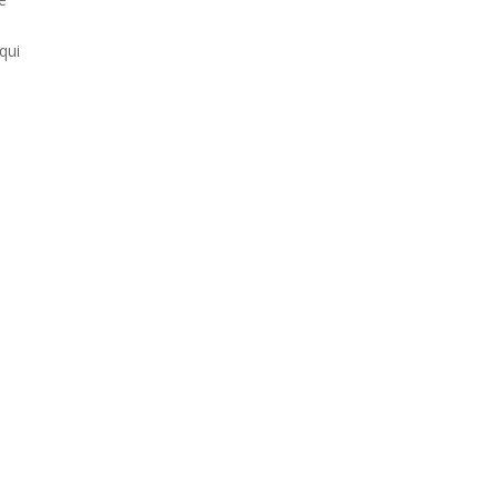
qui
i