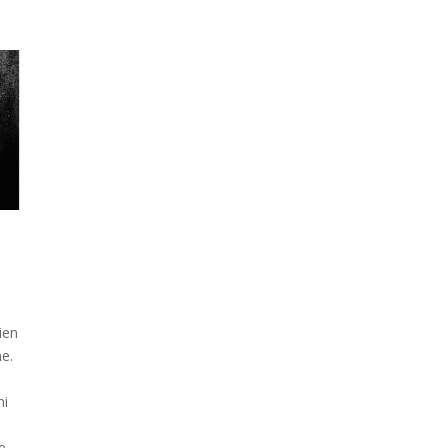
a
ien
ne.
ni
e