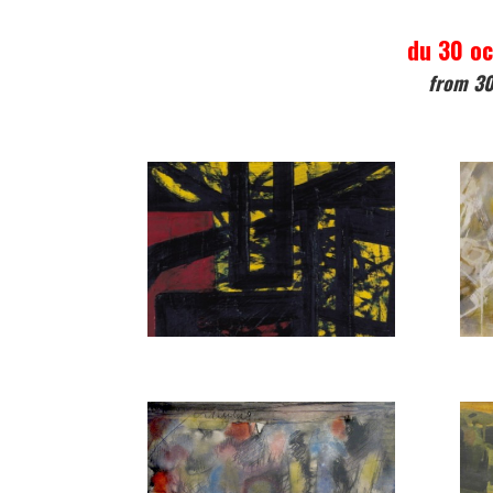
du 30 oc
from 30