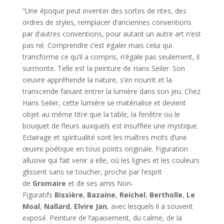
“Une époque peut inventer des sortes de rites, des
ordres de styles, remplacer d’anciennes conventions
par d’autres conventions, pour autant un autre art n’est
pas né. Comprendre c’est égaler mais celui qui
transforme ce qu’il a compris, n’égale pas seulement, il
surmonte. Telle est la peinture de Hans Seiler. Son
oeuvre appréhende la nature, s’en nourrit et la
transcende faisant entrer la lumière dans son jeu. Chez
Hans Seiler, cette lumière se matérialise et devient
objet au même titre que la table, la fenêtre ou le
bouquet de fleurs auxquels est insufflée une mystique.
Eclairage et spiritualité sont les maîtres mots d’une
œuvre poétique en tous points originale. Figuration
allusive qui fait venir a elle, où les lignes et les couleurs
glissent sans se toucher, proche par l’esprit
de
Gromaire
et de ses amis Non-
Figuratifs
Bissière
,
Bazaine
,
Reichel
,
Bertholle
,
Le
Moal
,
Nallard
,
Elvire Jan
, avec lesquels il a souvent
exposé. Peinture de l’apaisement, du calme, de la