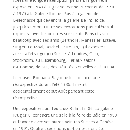
Après une longue interruption pendant la guerre, il
expose en 1948 à la galerie Jeanne Bucher et de 1950
à 1970 à la Galerie Roque. Puis à la galerie de
Bellechasse qui deviendra la galerie Bellint, et ce,
jusqu’à sa mort. Outre ses expositions particulières, il
exposera avec les peintres suisses de Paris et avec
beaucoup avec ses amis (Bertholle, Manessier, Estève,
Singier, Le Moal, Reichel, Elvire Jan,…) Il exposera
aussi à l’étranger (en Suisse, à Londres, Oslo,
Stockholm, au Luxembourg)… et aux salons
d’Automne, de Mai, des Réalités Nouvelles et à la FIAC.
Le musée Bonnat à Bayonne lui consacre une
rétrospective durant l’été 1986. Il meurt
accidentellement
début Août pendant cette
rétrospective.
Une exposition aura lieu chez Bellint fin 86. La galerie
Krugier lui consacre une salle à la foire de Bâle en 1989
et l’expose avec ses autres peintres Suisses à Genève
en 1991. Quatre expositions particulières ont été