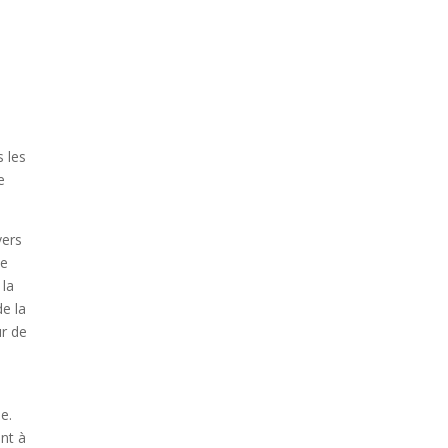
,
s les
e
vers
ue
 la
de la
ur de
e.
nt à