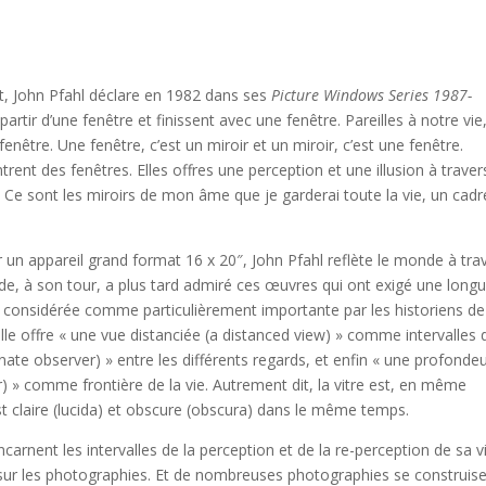
rt, John Pfahl déclare en 1982 dans ses
Picture Windows Series 1987-
tir d’une fenêtre et finissent avec une fenêtre. Pareilles à notre vie
être. Une fenêtre, c’est un miroir et un miroir, c’est une fenêtre.
rent des fenêtres. Elles offres une perception et une illusion à traver
. Ce sont les miroirs de mon âme que je garderai toute la vie, un cadr
 un appareil grand format 16 x 20″, John Pfahl reflète le monde à tra
nde, à son tour, a plus tard admiré ces œuvres qui ont exigé une long
t considérée comme particulièrement importante par les historiens de
lle offre « une vue distanciée (a distanced view) » comme intervalles 
nate observer) » entre les différents regards, et enfin « une profonde
) » comme frontière de la vie. Autrement dit, la vitre est, en même
e est claire (lucida) et obscure (obscura) dans le même temps.
rnent les intervalles de la perception et de la re-perception de sa vi
 sur les photographies. Et de nombreuses photographies se construise