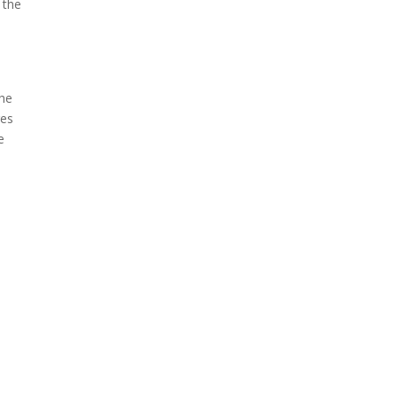
 the
the
ges
e