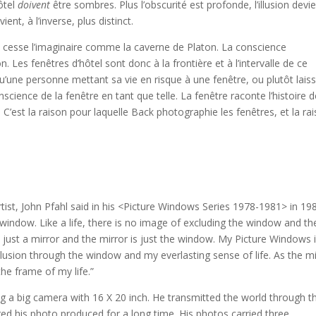
ôtel
doivent
être sombres. Plus l’obscurité est profonde, l’illusion devi
ient, à l’inverse, plus distinct.
ans cesse l’imaginaire comme la caverne de Platon. La conscience
on. Les fenêtres d’hôtel sont donc à la frontière et à l’intervalle de ce
qu’une personne mettant sa vie en risque à une fenêtre, ou plutôt lais
science de la fenêtre en tant que telle. La fenêtre raconte l’histoire 
. C’est la raison pour laquelle Back photographie les fenêtres, et la ra
ist, John Pfahl said in his <Picture Windows Series 1978-1981> in 19
 window. Like a life, there is no image of excluding the window and th
 just a mirror and the mirror is just the window. My Picture Windows 
llusion through the window and my everlasting sense of life. As the mi
the frame of my life.”
 a big camera with 16 X 20 inch. He transmitted the world through t
d his photo produced for a long time. His photos carried three