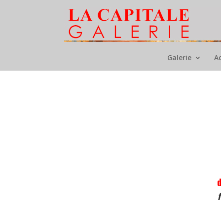
Galerie
A
d