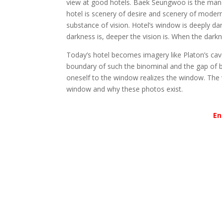
view at good hotels. Baek Seungwoo is the man 
hotel is scenery of desire and scenery of modern
substance of vision. Hotel’s window is deeply d
darkness is, deeper the vision is. When the darkne
Today’s hotel becomes imagery like Platon’s cave
boundary of such the binominal and the gap of 
oneself to the window realizes the window. The 
window and why these photos exist.
En