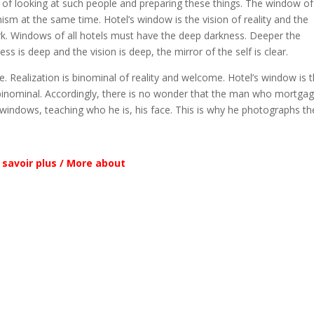
of looking at such people and preparing these things. The window of
ism at the same time. Hotel’s window is the vision of reality and the
ark. Windows of all hotels must have the deep darkness. Deeper the
ss is deep and the vision is deep, the mirror of the self is clear.
. Realization is binominal of reality and welcome. Hotel’s window is 
binominal. Accordingly, there is no wonder that the man who mortga
windows, teaching who he is, his face. This is why he photographs th
 savoir plus / More about