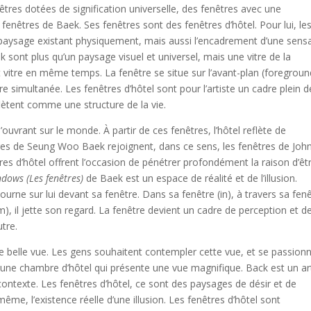
nêtres dotées de signification universelle, des fenêtres avec une
es fenêtres de Baek. Ses fenêtres sont des fenêtres d’hôtel. Pour lui, le
 paysage existant physiquement, mais aussi l’encadrement d’une sens
k sont plus qu’un paysage visuel et universel, mais une vitre de la
et vitre en même temps. La fenêtre se situe sur l’avant-plan (foregroun
re simultanée. Les fenêtres d’hôtel sont pour l’artiste un cadre plein d
eflètent comme une structure de la vie.
ouvrant sur le monde. À partir de ces fenêtres, l’hôtel reflète de
tres de Seung Woo Baek rejoignent, dans ce sens, les fenêtres de Joh
res d’hôtel offrent l’occasion de pénétrer profondément la raison d’êt
dows (Les fenêtres)
de Baek est un espace de réalité et de l’illusion.
ourne sur lui devant sa fenêtre. Dans sa fenêtre (in), à travers sa fen
om), il jette son regard. La fenêtre devient un cadre de perception et de
utre.
e belle vue. Les gens souhaitent contempler cette vue, et se passion
 une chambre d’hôtel qui présente une vue magnifique. Back est un ar
contexte. Les fenêtres d’hôtel, ce sont des paysages de désir et de
 même, l’existence réelle d’une illusion. Les fenêtres d’hôtel sont