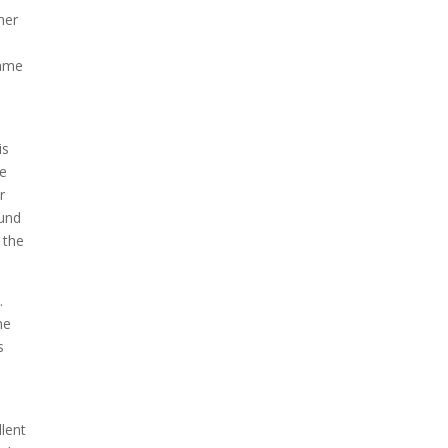
her
same
is
he
r
ound
 the
.
he
s
e
llent