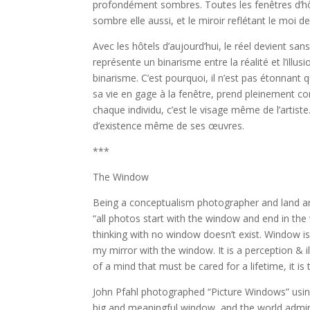
profondément sombres. Toutes les fenêtres d’h
sombre elle aussi, et le miroir reflétant le moi dev
Avec les hôtels d’aujourd’hui, le réel devient s
représente un binarisme entre la réalité et l’illusi
binarisme. C’est pourquoi, il n’est pas étonnant 
sa vie en gage à la fenêtre, prend pleinement con
chaque individu, c’est le visage même de l’artiste
d’existence même de ses œuvres.
***
The Window
Being a conceptualism photographer and land art
“all photos start with the window and end in the
thinking with no window doesn’t exist. Window is
my mirror with the window. It is a perception & i
of a mind that must be cared for a lifetime, it is 
John Pfahl photographed “Picture Windows” using
big and meaningful window, and the world admire