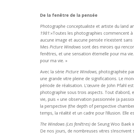
De la fenêtre de la pensée
Photographe conceptualiste et artiste du land a
1981
:«Toutes les photographies commencent à par
aucune image et aucune pensée n’existent sans fen
Mes
Picture Windows
sont des miroirs qui rencont
fenêtres, et une sensation éternelle pour ma vie
pour ma vie. »
Avec la série
Picture Windows,
photographiée par
une grande vitre pleine de significations. Le mo
période de réalisation. L’œuvre de John Pfahl es
photographie sous trois aspects. Tout d’abord, e
vie, puis « une observation passionnée (a passio
la perspective (the depth of perspective chamber
temps, la réalité et un cadre pour l’illusion. Ell
The Windows (Les fenêtres)
de Seung Woo Baek inca
De nos jours, de nombreuses vitres s’inscrivent