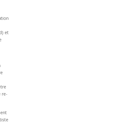
s
ation
d) et
e
n
re
être
 re-
nent
tiste