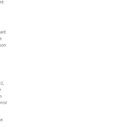
ent
sant
de
ison
82,
e
is
rror
he