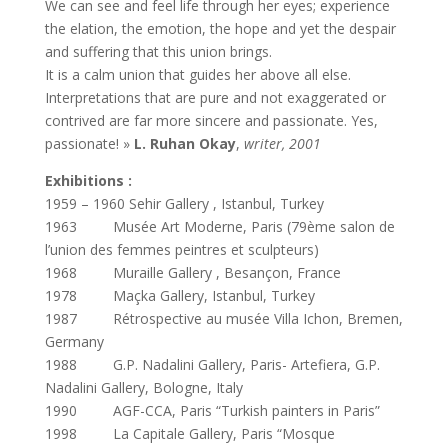
We can see and feel life through her eyes; experience
the elation, the emotion, the hope and yet the despair
and suffering that this union brings.
It is a calm union that guides her above all else.
Interpretations that are pure and not exaggerated or
contrived are far more sincere and passionate. Yes,
passionate! »
L. Ruhan Okay
,
writer, 2001
Exhibitions :
1959 – 1960 Sehir Gallery , Istanbul, Turkey
1963 Musée Art Moderne, Paris (79ème salon de
l’union des femmes peintres et sculpteurs)
1968 Muraille Gallery , Besançon, France
1978 Maçka Gallery, Istanbul, Turkey
1987 Rétrospective au musée Villa Ichon, Bremen,
Germany
1988 G.P. Nadalini Gallery, Paris- Artefiera, G.P.
Nadalini Gallery, Bologne, Italy
1990 AGF-CCA, Paris “Turkish painters in Paris”
1998 La Capitale Gallery, Paris “Mosque