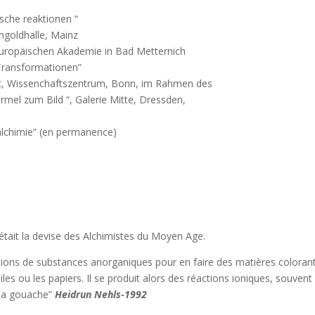
che reaktionen “
goldhalle, Mainz
uropäischen Akademie in Bad Metternich
Transformationen”
t, Wissenchaftszentrum, Bonn, im Rahmen des
rmel zum Bild “, Galerie Mitte, Dressden,
l´alchimie” (en permanence)
´était la devise des Alchimistes du Moyen Age.
tions de substances anorganiques pour en faire des matières coloran
iles ou les papiers. Il se produit alors des réactions ioniques, souvent
 la gouache”
Heidrun Nehls-1992