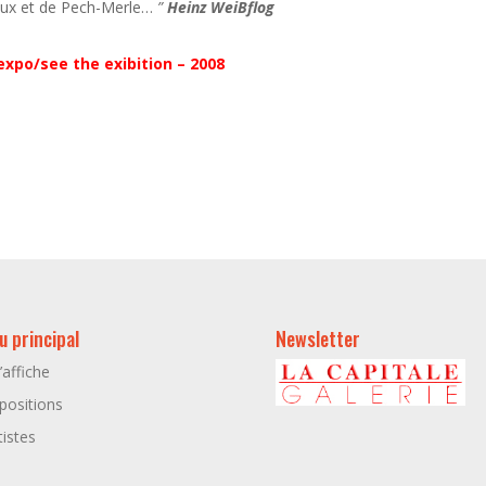
iaux et de Pech-Merle…
”
Heinz WeiBflog
’expo/see the exibition – 200
8
 principal
Newsletter
l’affiche
positions
tistes