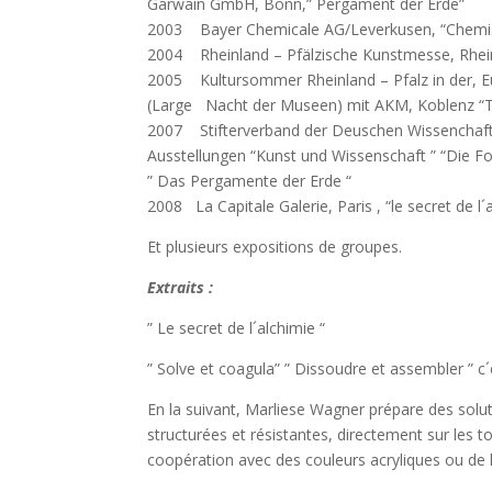
Garwain GmbH, Bonn,” Pergament der Erde”
2003 Bayer Chemicale AG/Leverkusen, “Chemis
2004 Rheinland – Pfälzische Kunstmesse, Rhein
2005 Kultursommer Rheinland – Pfalz in der, E
(Large Nacht der Museen) mit AKM, Koblenz “
2007 Stifterverband der Deuschen Wissenchaf
Ausstellungen “Kunst und Wissenschaft ” “Die Fo
” Das Pergamente der Erde “
2008 La Capitale Galerie, Paris , “le secret de 
Et plusieurs expositions de groupes.
Extraits :
” Le secret de l´alchimie “
” Solve et coagula” ” Dissoudre et assembler ” c
En la suivant, Marliese Wagner prépare des solu
structurées et résistantes, directement sur les to
coopération avec des couleurs acryliques ou de