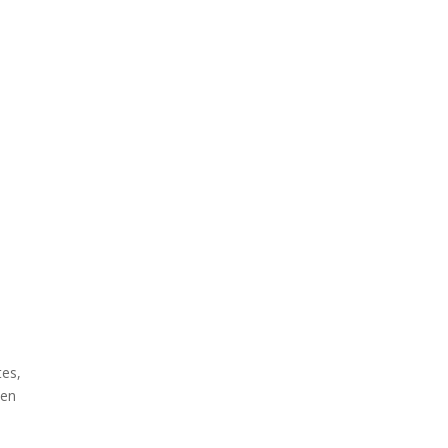
tes,
 en