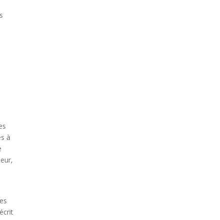
es
es
és à
e
eur,
les
écrit