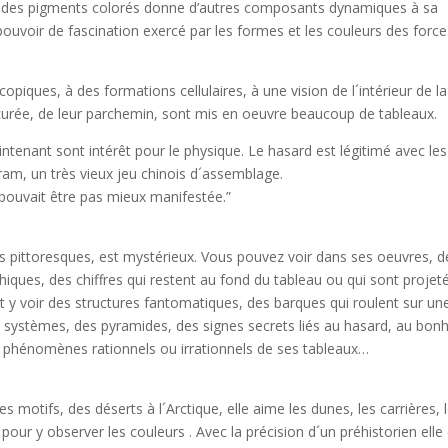
 des pigments colorés donne d’autres composants dynamiques à sa
e pouvoir de fascination exercé par les formes et les couleurs des forc
piques, à des formations cellulaires, à une vision de l´intérieur de la
curée, de leur parchemin, sont mis en oeuvre beaucoup de tableaux.
ntenant sont intérêt pour le physique. Le hasard est légitimé avec les
am, un très vieux jeu chinois d´assemblage.
pouvait être pas mieux manifestée.”
s pittoresques, est mystérieux. Vous pouvez voir dans ses oeuvres, d
phiques, des chiffres qui restent au fond du tableau ou qui sont projet
t y voir des structures fantomatiques, des barques qui roulent sur un
 systèmes, des pyramides, des signes secrets liés au hasard, au bonh
 phénomènes rationnels ou irrationnels de ses tableaux…
 motifs, des déserts à l´Arctique, elle aime les dunes, les carrières, 
our y observer les couleurs . Avec la précision d´un préhistorien elle 