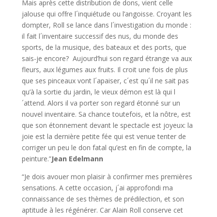
Mais après cette distribution de dons, vient celle
jalouse qui offre l´inquiétude ou l’angoisse. Croyant les
dompter, Roll se lance dans l´investigation du monde :
il fait l´inventaire successif des nus, du monde des
sports, de la musique, des bateaux et des ports, que
sais-je encore? Aujourd’hui son regard étrange va aux
fleurs, aux légumes aux fruits. Il croit une fois de plus
que ses pinceaux vont l´apaiser, c´est qu´il ne sait pas
qu’à la sortie du jardin, le vieux démon est là qui l
´attend. Alors il va porter son regard étonné sur un
nouvel inventaire. Sa chance toutefois, et la nôtre, est
que son étonnement devant le spectacle est joyeux: la
joie est la dernière petite fée qui est venue tenter de
corriger un peu le don fatal qu’est en fin de compte, la
peinture.”
Jean Edelmann
“Je dois avouer mon plaisir à confirmer mes premières
sensations. A cette occasion, j´ai approfondi ma
connaissance de ses thèmes de prédilection, et son
aptitude à les régénérer. Car Alain Roll conserve cet