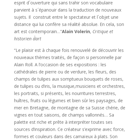
esprit d´ouverture qui sans trahir son vocabulaire
parvient à s´épanouir dans la traduction de nouveaux
sujets. Il construit entre le spectateur et l´objet une
distance qui lui confère sa réalité absolue. En cela, son
art est contemporain…”
Alain Volerin
,
Critique et
historien d´art
“Le plaisir est à chaque fois renouvelé de découvrir les
nouveaux thèmes traités, de façon si personnelle par
Alain Roll. A l’occasion de ses expositions : les
cathédrales de pierre ou de verdure, les fleurs, des
champs de tulipes aux somptueux bouquets de roses,
de tulipes ou d’iris, la musique,musiciens et orchestres,
les portraits, si présents, les nourritures terrestres,
huîtres, fruits ou légumes et bien sûr les paysages, de
mer en Bretagne, de montagne de sa Suisse chérie, de
vignes en tout saisons, de champs vallonnés… Sa
palette est riche et prête à interpréter toutes ses
sources d’inspiration. Ce créateur s’exprime avec force,
formes et couleurs dans des camaïeux à plats. Son