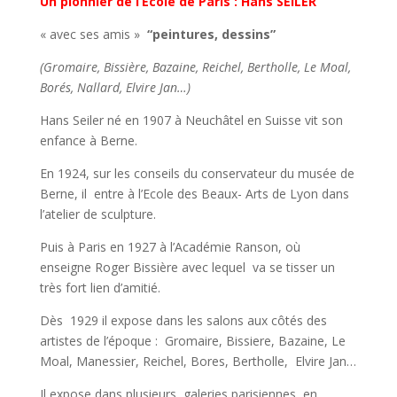
Un pionnier de l’Ecole de Paris :
Hans SEILER
« avec ses amis »
“
peintures, dessins
”
(Gromaire, Bissière, Bazaine, Reichel, Bertholle, Le Moal,
Borés, Nallard, Elvire Jan…)
Hans Seiler né en 1907 à Neuchâtel en Suisse vit son
enfance à Berne.
En 1924, sur les conseils du conservateur du musée de
Berne, il entre à l’Ecole des Beaux- Arts de Lyon dans
l’atelier de sculpture.
Puis à Paris en 1927 à l’Académie Ranson, où
enseigne Roger Bissière avec lequel va se tisser un
très fort lien d’amitié.
Dès 1929 il expose dans les salons aux côtés des
artistes de l’époque : Gromaire, Bissiere, Bazaine, Le
Moal, Manessier, Reichel, Bores, Bertholle, Elvire Jan…
Il expose dans plusieurs galeries parisiennes, en