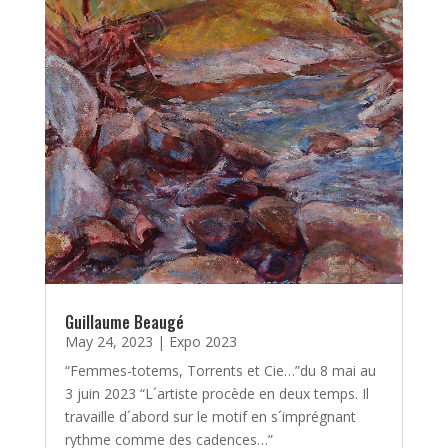
Guillaume Beaugé
May 24, 2023
|
Expo 2023
“Femmes-totems, Torrents et Cie…”du 8 mai au
3 juin 2023 “L´artiste procède en deux temps. Il
travaille d´abord sur le motif en s´imprégnant
rythme comme des cadences…”